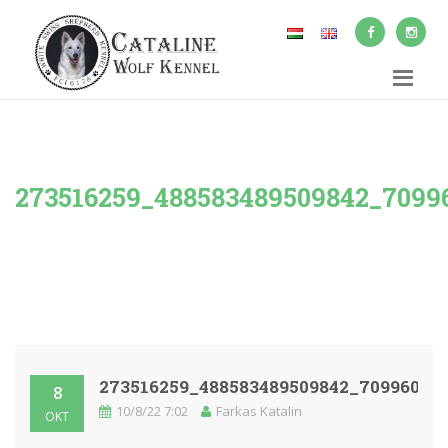
273516259_488583489509842_7099
273516259_488583489509842_70996026
8
10/8/22 7:02
Farkas Katalin
OKT