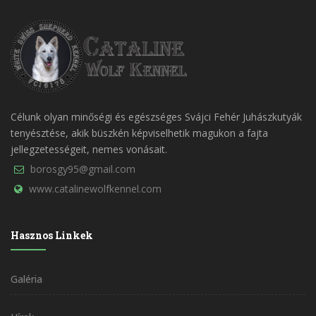
Célunk olyan minőségi és egészséges Svájci Fehér Juhászkutyák
tenyésztése, akik büszkén képviselhetik magukon a fajta
jellegzetességeit, nemes vonásait.
borosgy95@gmail.com
www.catalinewolfkennel.com
Hasznos Linkek
Galéria