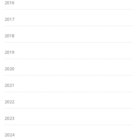
2016
2017
2018
2019
2020
2021
2022
2023
2024