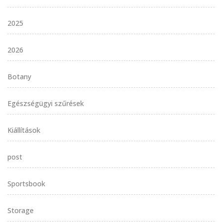
2025
2026
Botany
Egészségügyi szűrések
Kiállítások
post
Sportsbook
Storage