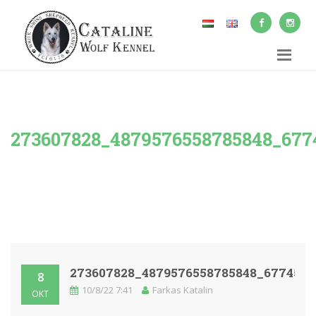
273607828_4879576558785848_677
273607828_4879576558785848_6774521
8
10/8/22 7:41
Farkas Katalin
OKT