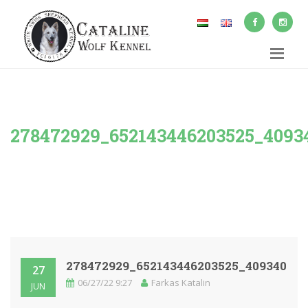
278472929_652143446203525_4093
278472929_652143446203525_40934034
27
06/27/22 9:27
Farkas Katalin
JUN