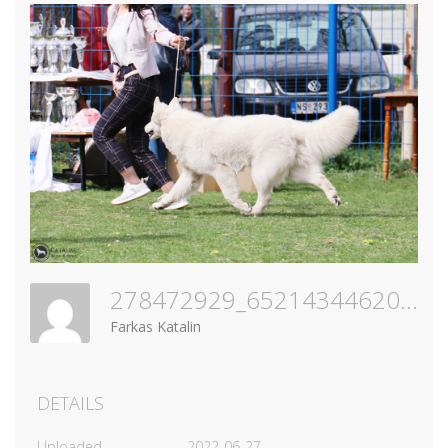
278472929_652143446203525_4093403470839726898_n
Farkas Katalin
DETAILS
Uploaded
2022-06-27