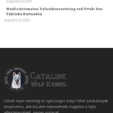
augusztus 6, 2026
NordicAutomaten Valutakonvertering ved Uttak: Den
Faktiske Kostnaden
augusztus 6, 2026
Célunk olyan minőségi és egészséges Svájci Fehér Juhászkutyák
tenyésztése, akik büszkén képviselhetik magukon a fajta
jellegzetességeit, nemes vonásait.