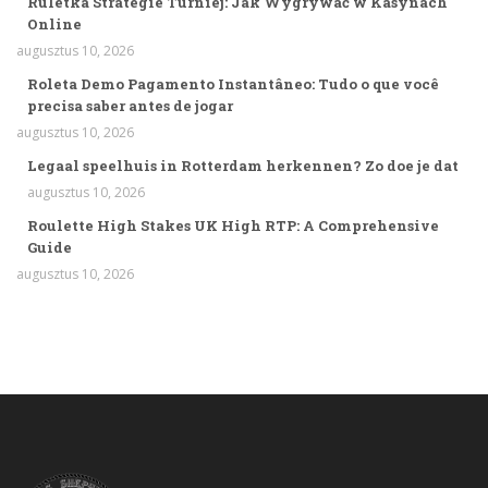
Ruletka Strategie Turniej: Jak Wygrywać w Kasynach
Online
augusztus 10, 2026
Roleta Demo Pagamento Instantâneo: Tudo o que você
precisa saber antes de jogar
augusztus 10, 2026
Legaal speelhuis in Rotterdam herkennen? Zo doe je dat
augusztus 10, 2026
Roulette High Stakes UK High RTP: A Comprehensive
Guide
augusztus 10, 2026