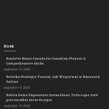
Hírek
Roulette Bonus Canada for Canadian Players: A
Comprehensive Guide
augusztus 10, 2026
Ruletka Strategie Turniej: Jak Wygrywać w Kasynach
Online
augusztus 10, 2026
Roleta Demo Pagamento Instantâneo: Tudo o que você
precisa saber antes de jogar
augusztus 10, 2026