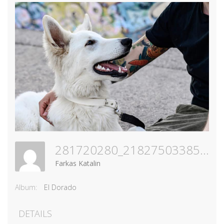
281720280_2182750338538741_7395912009301640023_n
Farkas Katalin
Album:
El Dorado
DETAILS