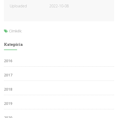
Uploaded
2022-10-08
Címkék:
Kategória
2016
2017
2018
2019
2020