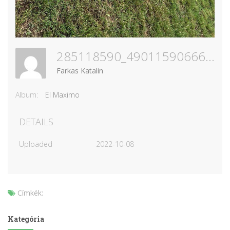
285118590_4901159066663002_3578030453120434156_n
Farkas Katalin
Album:
El Maximo
DETAILS
Uploaded
2022-10-08
Címkék:
Kategória