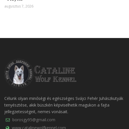
augusztus 7, 2026
Célunk olyan minőségi és egészséges Svájci Fehér Juhászkutyák
tenyésztése, akik büszkén képviselhetik magukon a fajta
jellegzetességeit, nemes vonásait.
borosgy95@gmail.com
www.catalinewolfkennel.com