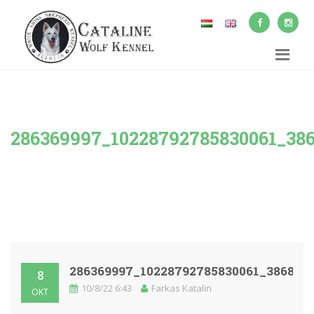
286369997_10228792785830061_38
286369997_10228792785830061_386822
8
10/8/22 6:43
Farkas Katalin
OKT