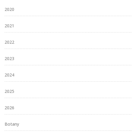
2020
2021
2022
2023
2024
2025
2026
Botany