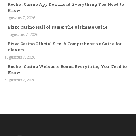
Rocket Casino App Download: Everything You Need to
Know
augusztus 7, 2026
Bizzo Casino Hall of Fame: The Ultimate Guide
augusztus 7, 2026
Bizzo Casino Official Site: A Comprehensive Guide for
Players
augusztus 7, 2026
Rocket Casino Welcome Bonus: Everything You Need to
Know
augusztus 7, 2026