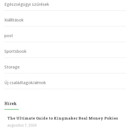
Egészségügyi szűrések
Kiállítások
post
Sportsbook
Storage
Új családtagok/almok
Hírek
The Ultimate Guide to Kingmaker Real Money Pokies
augusztus 7, 2026