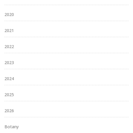
2020
2021
2022
2023
2024
2025
2026
Botany