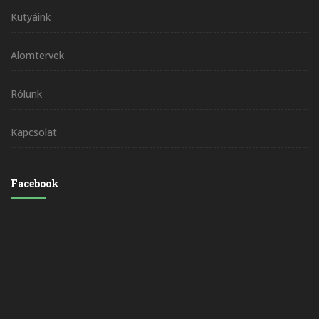
Kutyáink
Alomtervek
Rólunk
Kapcsolat
Facebook