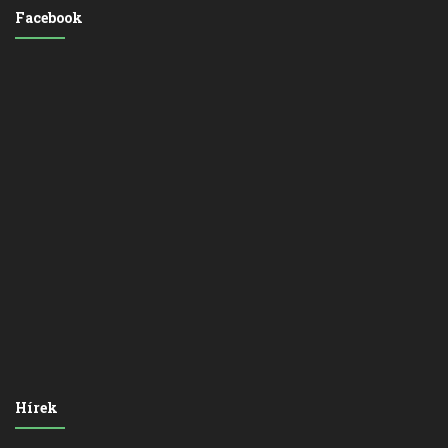
Facebook
Hírek