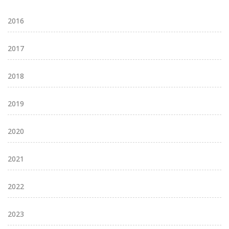
2016
2017
2018
2019
2020
2021
2022
2023