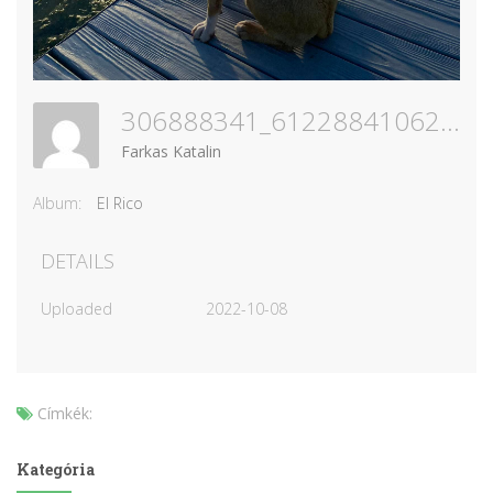
306888341_612288410620742_8689600542998106590_n
Farkas Katalin
Album:
El Rico
DETAILS
Uploaded
2022-10-08
Címkék:
Kategória