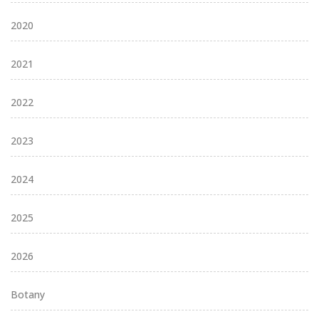
2020
2021
2022
2023
2024
2025
2026
Botany