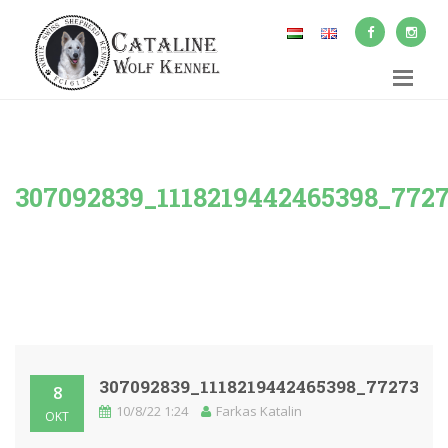
307092839_1118219442465398_772
307092839_1118219442465398_7727375
8
10/8/22 1:24
Farkas Katalin
OKT