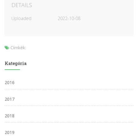
DETAILS
Uploaded
2022-10-08
Címkék:
Kategória
2016
2017
2018
2019