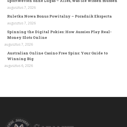
Sportwetten ohne Lugas – Alles, was Sie wissen müssen
augusztus 7, 2026
Ruletka Nowa Bonus Powitalny – Poradnik Eksperta
augusztus 7, 2026
Spinning the Digital Pokies: How Aussies Play Real-
Money Slots Online
augusztus 7, 2026
Australian Online Casino Free Spins: Your Guide to
Winning Big
augusztus 6, 2026