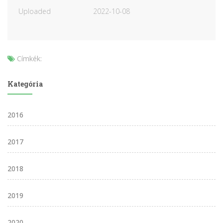
Uploaded
2022-10-08
Címkék:
Kategória
2016
2017
2018
2019
2020