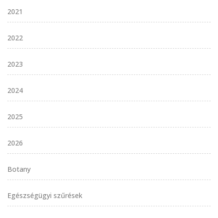
2021
2022
2023
2024
2025
2026
Botany
Egészségügyi szűrések