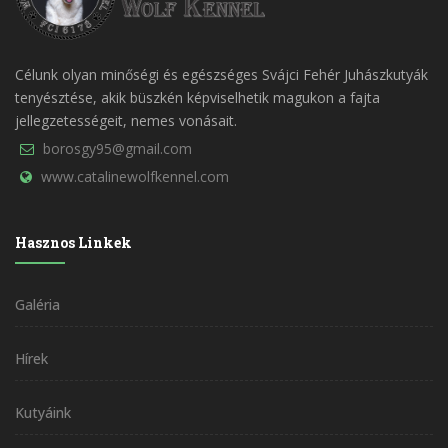
Célunk olyan minőségi és egészséges Svájci Fehér Juhászkutyák
tenyésztése, akik büszkén képviselhetik magukon a fajta
jellegzetességeit, nemes vonásait.
borosgy95@gmail.com
www.catalinewolfkennel.com
Hasznos Linkek
Galéria
Hírek
Kutyáink