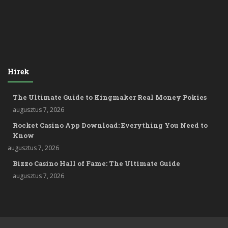
Hírek
The Ultimate Guide to Kingmaker Real Money Pokies
augusztus 7, 2026
Rocket Casino App Download: Everything You Need to
Know
augusztus 7, 2026
Bizzo Casino Hall of Fame: The Ultimate Guide
augusztus 7, 2026