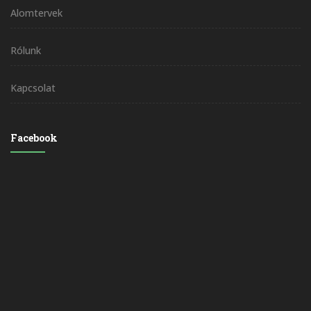
Alomtervek
Rólunk
Kapcsolat
Facebook