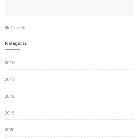
Címkék:
Kategória
2016
2017
2018
2019
2020