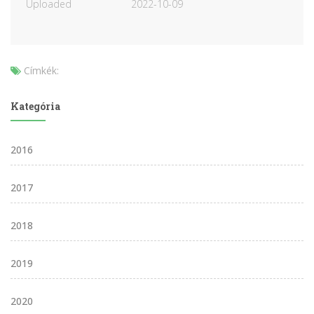
Uploaded
2022-10-09
Címkék:
Kategória
2016
2017
2018
2019
2020