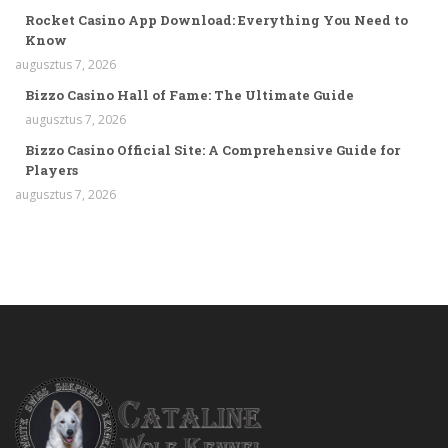
Rocket Casino App Download: Everything You Need to
Know
augusztus 7, 2026
Bizzo Casino Hall of Fame: The Ultimate Guide
augusztus 7, 2026
Bizzo Casino Official Site: A Comprehensive Guide for
Players
augusztus 7, 2026