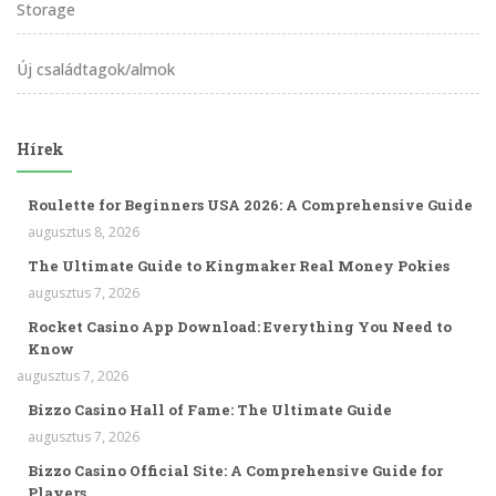
Storage
Új családtagok/almok
Hírek
Roulette for Beginners USA 2026: A Comprehensive Guide
augusztus 8, 2026
The Ultimate Guide to Kingmaker Real Money Pokies
augusztus 7, 2026
Rocket Casino App Download: Everything You Need to
Know
augusztus 7, 2026
Bizzo Casino Hall of Fame: The Ultimate Guide
augusztus 7, 2026
Bizzo Casino Official Site: A Comprehensive Guide for
Players