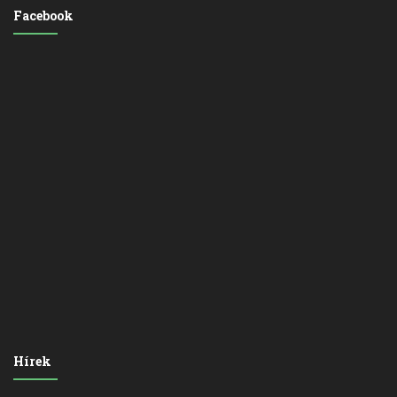
Facebook
Hírek