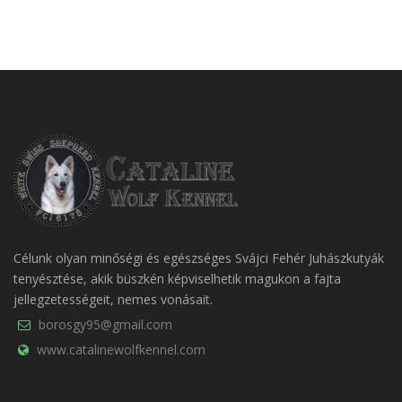
Célunk olyan minőségi és egészséges Svájci Fehér Juhászkutyák
tenyésztése, akik büszkén képviselhetik magukon a fajta
jellegzetességeit, nemes vonásait.
borosgy95@gmail.com
www.catalinewolfkennel.com