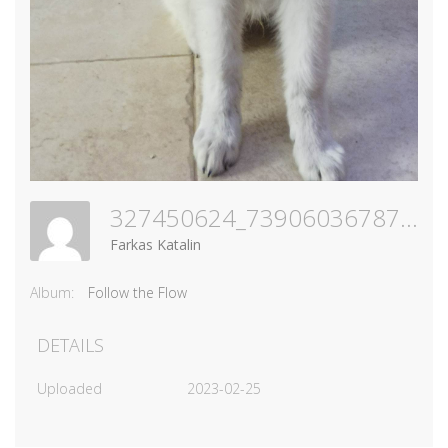
327450624_739060367871854_4208175285853407166_n
Farkas Katalin
Album:
Follow the Flow
DETAILS
Uploaded
2023-02-25