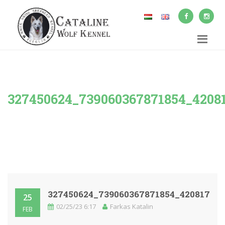
327450624_739060367871854_4208
327450624_739060367871854_42081752
25
02/25/23 6:17
Farkas Katalin
FEB