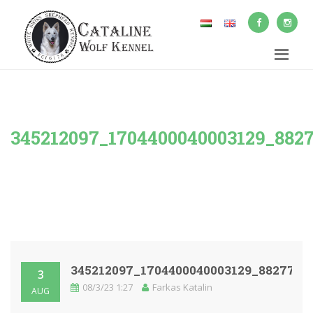
345212097_1704400040003129_882
345212097_1704400040003129_8827716
3
08/3/23 1:27
Farkas Katalin
AUG