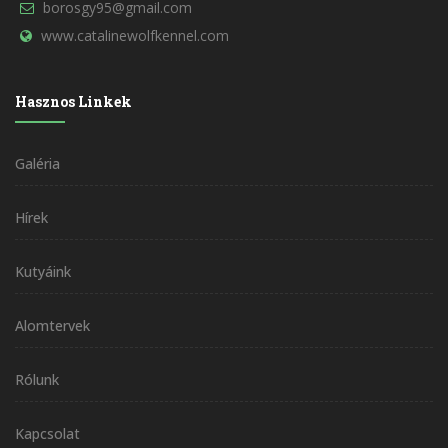
borosgy95@gmail.com
www.catalinewolfkennel.com
Hasznos Linkek
Galéria
Hírek
Kutyáink
Alomtervek
Rólunk
Kapcsolat