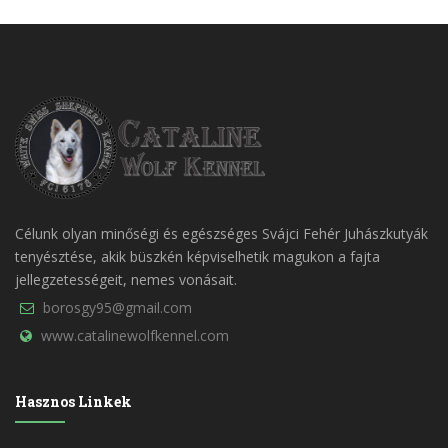
Célunk olyan minőségi és egészséges Svájci Fehér Juhászkutyák
tenyésztése, akik büszkén képviselhetik magukon a fajta
jellegzetességeit, nemes vonásait.
borosgy95@gmail.com
www.catalinewolfkennel.com
Hasznos Linkek