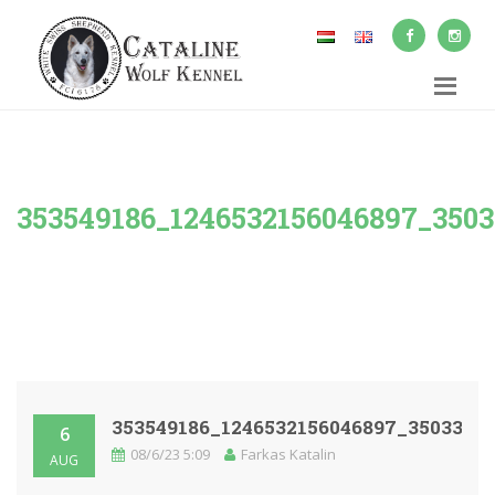
353549186_1246532156046897_350
353549186_1246532156046897_3503326
6
08/6/23 5:09
Farkas Katalin
AUG