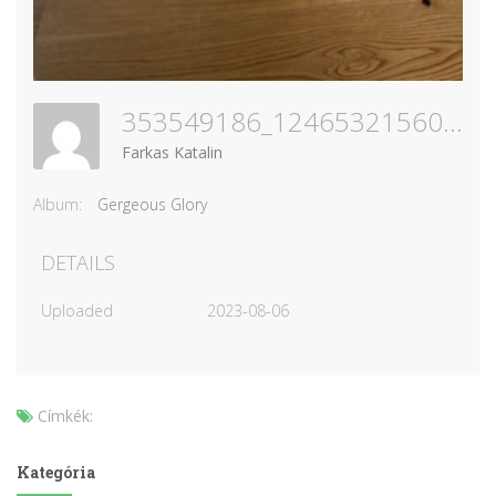
353549186_1246532156046897_3503326741981067220_n
Farkas Katalin
Album:
Gergeous Glory
DETAILS
Uploaded
2023-08-06
Címkék:
Kategória