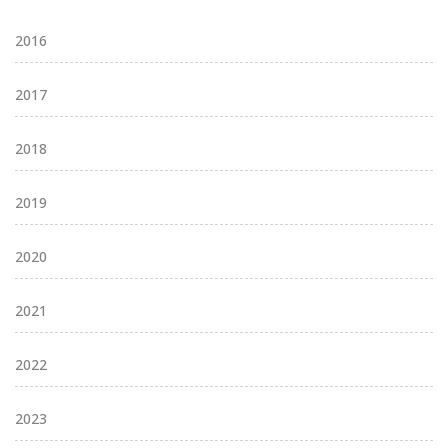
2016
2017
2018
2019
2020
2021
2022
2023