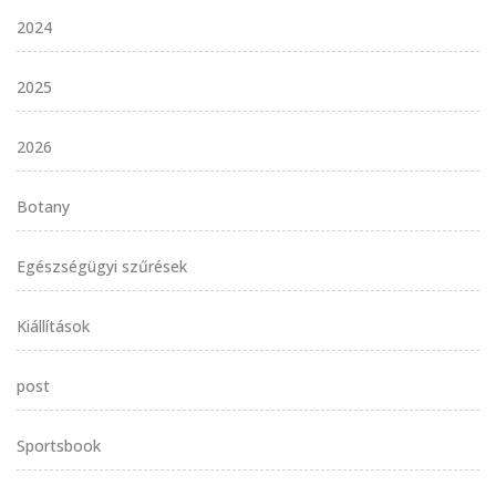
2024
2025
2026
Botany
Egészségügyi szűrések
Kiállítások
post
Sportsbook