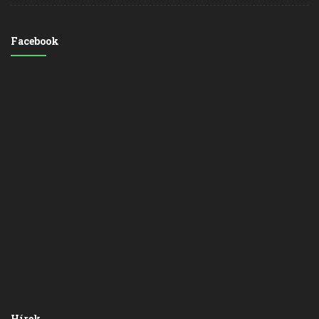
Facebook
Hírek