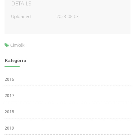
DETAILS
Uploaded
2023-08-03
Címkék:
Kategória
2016
2017
2018
2019