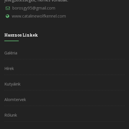
borosgy95@gmail.com
www.catalinewolfkennel.com
Hasznos Linkek
Galéria
Hírek
Kutyáink
Alomtervek
Rólunk