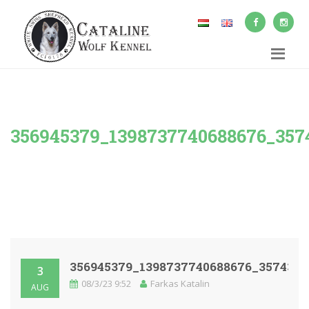
356945379_1398737740688676_357
356945379_1398737740688676_357432
3
08/3/23 9:52
Farkas Katalin
AUG