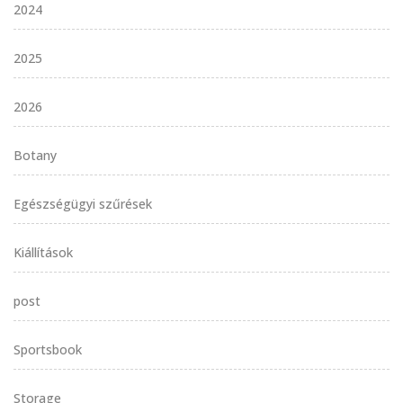
2024
2025
2026
Botany
Egészségügyi szűrések
Kiállítások
post
Sportsbook
Storage