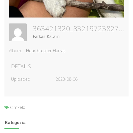
363421320_832197238274935_2415204107972323813_n
Farkas Katalin
Album:
Heartbreaker Harras
DETAILS
Uploaded
2023-08-06
Címkék:
Kategória