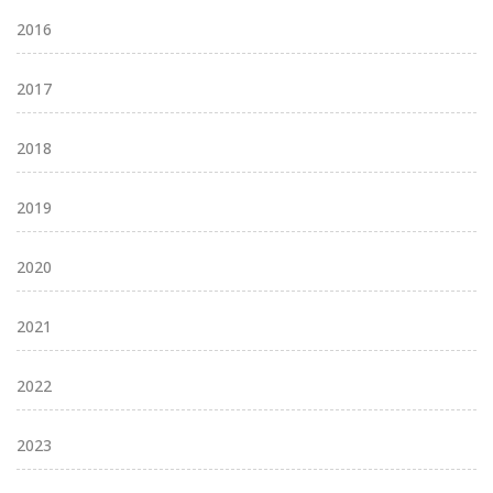
2016
2017
2018
2019
2020
2021
2022
2023