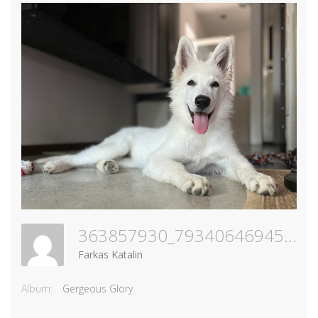
363857930_793406469453610_1113228956868064560_n
Farkas Katalin
Album:
Gergeous Glory