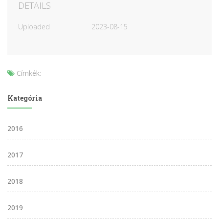
DETAILS
Uploaded
2023-08-15
Címkék:
Kategória
2016
2017
2018
2019