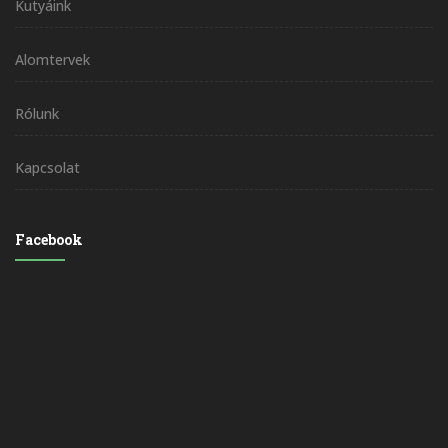
Kutyáink
Alomtervek
Rólunk
Kapcsolat
Facebook