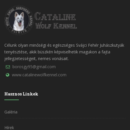
Célunk olyan minőségi és egészséges Svájci Fehér Juhászkutyák
tenyésztése, akik büszkén képviselhetik magukon a fajta
jellegzetességeit, nemes vonásait.
borosgy95@gmail.com
www.catalinewolfkennel.com
Hasznos Linkek
Galéria
Hírek