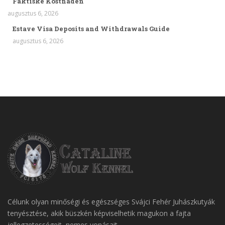
Faktiske Kostnaden
augusztus 6, 2026
Estave Visa Deposits and Withdrawals Guide
augusztus 6, 2026
Célunk olyan minőségi és egészséges Svájci Fehér Juhászkutyák
tenyésztése, akik büszkén képviselhetik magukon a fajta
jellegzetességeit, nemes vonásait.