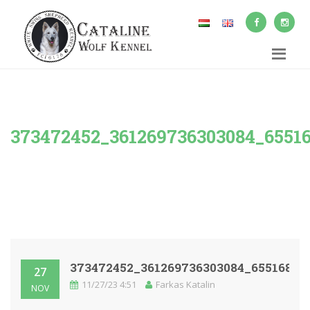
373472452_361269736303084_6551
373472452_361269736303084_65516800
27
11/27/23 4:51
Farkas Katalin
NOV