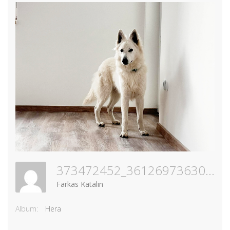
373472452_361269736303084_6551680026308384598_n
Farkas Katalin
Album:
Hera