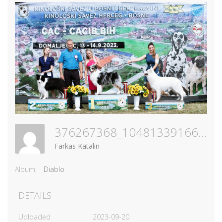
376267368_1048133916604474_536907529835544862_n
Farkas Katalin
Album:
Diablo
DETAILS
Uploaded
2023-09-20