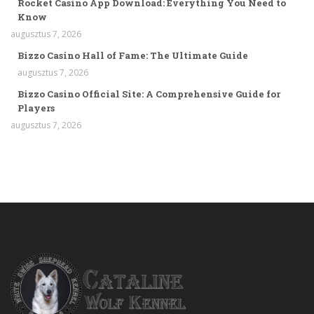
Rocket Casino App Download: Everything You Need to
Know
augusztus 7, 2026
Bizzo Casino Hall of Fame: The Ultimate Guide
augusztus 7, 2026
Bizzo Casino Official Site: A Comprehensive Guide for
Players
augusztus 7, 2026