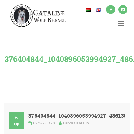
376404844_1040896053994927_486
376404844_1040896053994927_48613025
6
09/6/23 8:20
Farkas Katalin
SEP