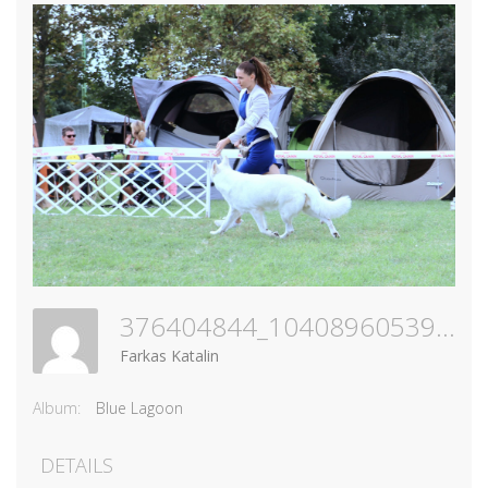
376404844_1040896053994927_4861302594967416483_n
Farkas Katalin
Album:
Blue Lagoon
DETAILS