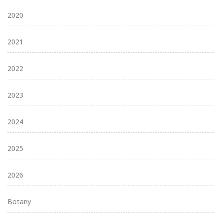
2020
2021
2022
2023
2024
2025
2026
Botany