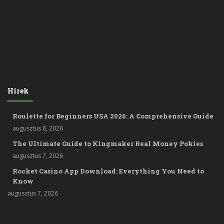
Hírek
Roulette for Beginners USA 2026: A Comprehensive Guide
augusztus 8, 2026
The Ultimate Guide to Kingmaker Real Money Pokies
augusztus 7, 2026
Rocket Casino App Download: Everything You Need to
Know
augusztus 7, 2026