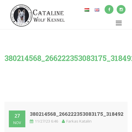
380214568_266222353083175_3184
380214568_266222353083175_31849254
27
11/27/23 6:46
Farkas Katalin
NOV