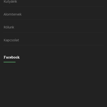
Kutyáink
Alomtervek
Rólunk
Kapcsolat
Facebook