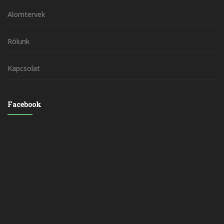
Alomtervek
Rólunk
Kapcsolat
Facebook