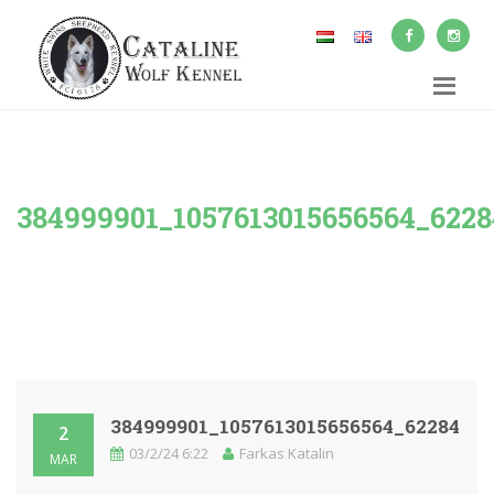
384999901_1057613015656564_622
384999901_1057613015656564_6228464
2
03/2/24 6:22
Farkas Katalin
MAR