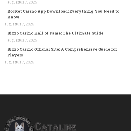
augusztus 7, 2026
Rocket Casino App Download: Everything You Need to
Know
augusztus 7, 2026
Bizzo Casino Hall of Fame: The Ultimate Guide
augusztus 7, 2026
Bizzo Casino Official Site: A Comprehensive Guide for
Players
augusztus 7, 2026