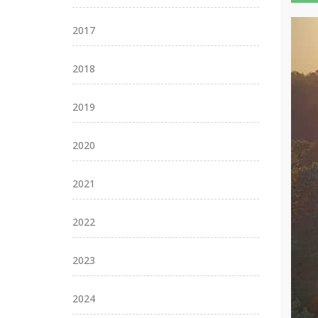
2017
2018
2019
2020
2021
2022
2023
2024