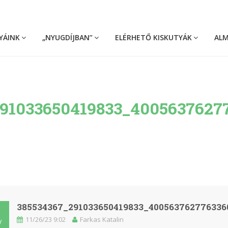
YÁINK
„NYUGDÍJBAN”
ELÉRHETŐ KISKUTYÁK
AL
291033650419833_4005637627
385534367_291033650419833_40056376277633
11/26/23 9:02
Farkas Katalin
V