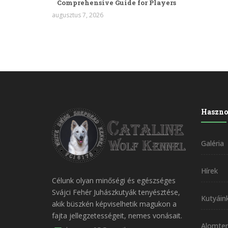
Comprehensive Guide for Players
augusztus 7, 2026
Haszno
Galéria
Hírek
Célunk olyan minőségi és egészséges
Svájci Fehér Juhászkutyák tenyésztése,
Kutyáin
akik büszkén képviselhetik magukon a
fajta jellegzetességeit, nemes vonásait.
Alomter