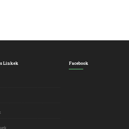
s Linkek
Facebook
k
vek