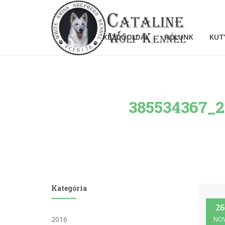
KEZDŐOLDAL
RÓLUNK
KUT
385534367_
Kategória
26
2016
NO