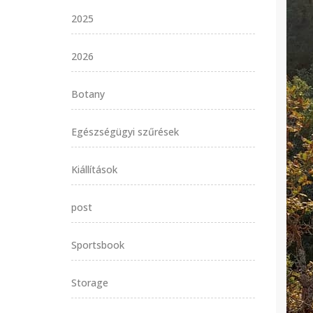
2025
2026
Botany
Egészségügyi szűrések
Kiállítások
post
Sportsbook
Storage