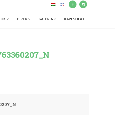
MOK
HÍREK
GALÉRIA
KAPCSOLAT
763360207_N
60207_N