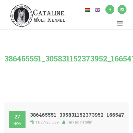
386465551_305831152373952_1665
386465551_305831152373952_16654798
27
11/27/23 6:39
Farkas Katalin
NOV