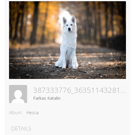
387333776_363511432817783_5561674109653214518_n
Farkas Katalin
Album:
Hesca
DETAILS