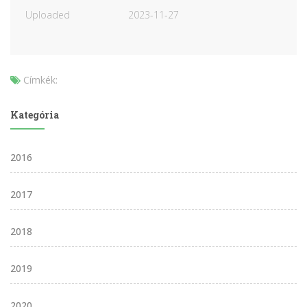
Uploaded
2023-11-27
Címkék:
Kategória
2016
2017
2018
2019
2020