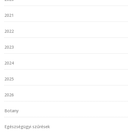
2021
2022
2023
2024
2025
2026
Botany
Egészségügyi szűrések