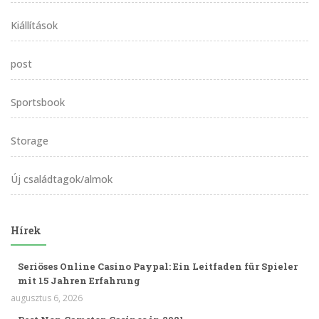
Kiállítások
post
Sportsbook
Storage
Új családtagok/almok
Hírek
Seriöses Online Casino Paypal: Ein Leitfaden für Spieler
mit 15 Jahren Erfahrung
augusztus 6, 2026