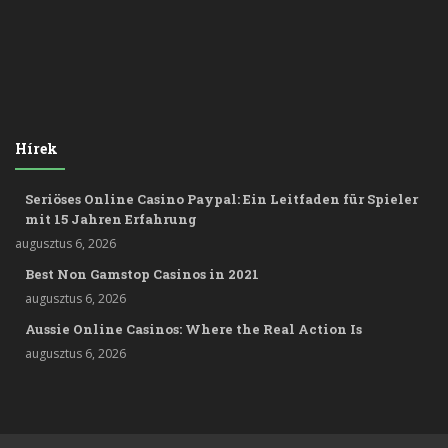
Hírek
Seriöses Online Casino Paypal: Ein Leitfaden für Spieler
mit 15 Jahren Erfahrung
augusztus 6, 2026
Best Non Gamstop Casinos in 2021
augusztus 6, 2026
Aussie Online Casinos: Where the Real Action Is
augusztus 6, 2026