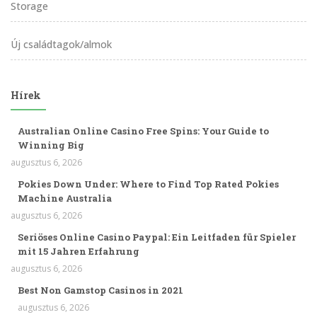
Storage
Új családtagok/almok
Hírek
Australian Online Casino Free Spins: Your Guide to
Winning Big
augusztus 6, 2026
Pokies Down Under: Where to Find Top Rated Pokies
Machine Australia
augusztus 6, 2026
Seriöses Online Casino Paypal: Ein Leitfaden für Spieler
mit 15 Jahren Erfahrung
augusztus 6, 2026
Best Non Gamstop Casinos in 2021
augusztus 6, 2026