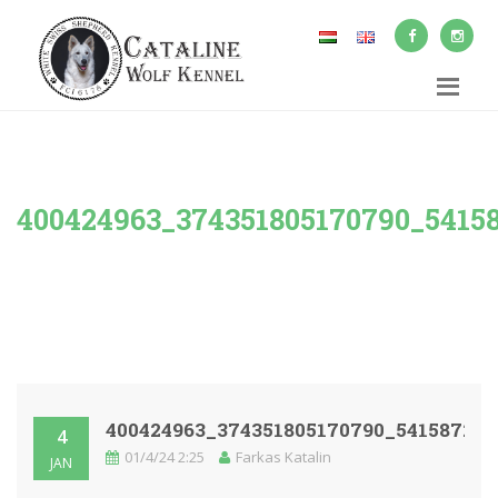
400424963_374351805170790_5415
400424963_374351805170790_54158720
4
01/4/24 2:25
Farkas Katalin
JAN