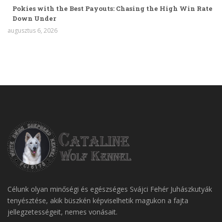
Pokies with the Best Payouts: Chasing the High Win Rate
Down Under
augusztus 6, 2026
Célunk olyan minőségi és egészséges Svájci Fehér Juhászkutyák
tenyésztése, akik büszkén képviselhetik magukon a fajta
jellegzetességeit, nemes vonásait.