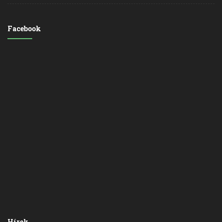
Facebook
Hírek