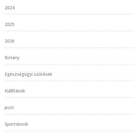
2024
2025
2026
Botany
Egészségügyi szűrések
Kiállítások
post
Sportsbook