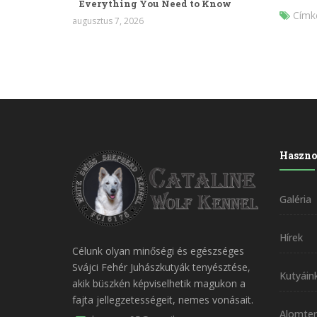
Everything You Need to Know
Címk
augusztus 7, 2026
Haszno
Galéria
Hírek
Célunk olyan minőségi és egészséges
Svájci Fehér Juhászkutyák tenyésztése,
Kutyáin
akik büszkén képviselhetik magukon a
fajta jellegzetességeit, nemes vonásait.
Alomter