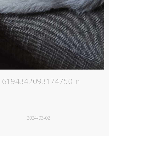
16194342093174750_n
2024-03-02