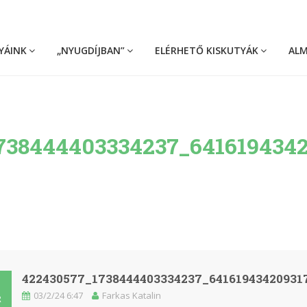
YÁINK
„NYUGDÍJBAN”
ELÉRHETŐ KISKUTYÁK
AL
738444403334237_641619434
422430577_1738444403334237_64161943420931
03/2/24 6:47
Farkas Katalin
R