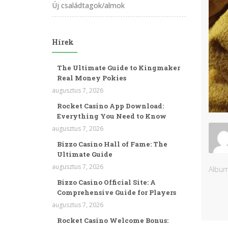
Új családtagok/almok
Hírek
The Ultimate Guide to Kingmaker
Real Money Pokies
augusztus 7, 2026
Rocket Casino App Download:
Everything You Need to Know
augusztus 7, 2026
Bizzo Casino Hall of Fame: The
Ultimate Guide
augusztus 7, 2026
Album
Bizzo Casino Official Site: A
Comprehensive Guide for Players
augusztus 7, 2026
Rocket Casino Welcome Bonus: