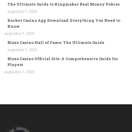
The Ultimate Guide to Kingmaker Real Money Pokies
augusztus 7, 2026
Rocket Casino App Download: Everything You Need to
Know
augusztus 7, 2026
Bizzo Casino Hall of Fame: The Ultimate Guide
augusztus 7, 2026
Bizzo Casino Official Site: A Comprehensive Guide for
Players
augusztus 7, 2026