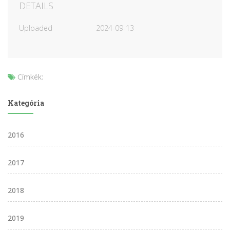
DETAILS
Uploaded
2024-09-13
Címkék:
Kategória
2016
2017
2018
2019