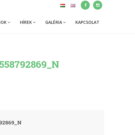
MOK
HÍREK
GALÉRIA
KAPCSOLAT
7558792869_N
792869_N