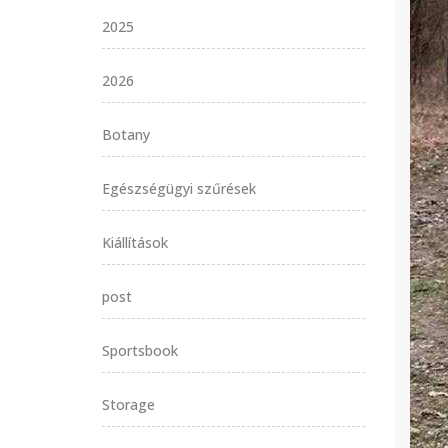
2025
2026
Botany
Egészségügyi szűrések
Kiállítások
post
Sportsbook
Storage