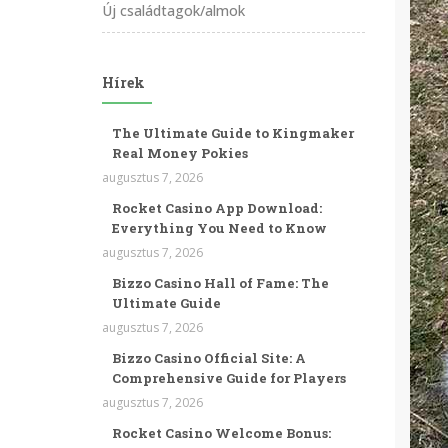
Új családtagok/almok
Hírek
The Ultimate Guide to Kingmaker
Real Money Pokies
augusztus 7, 2026
Rocket Casino App Download:
Everything You Need to Know
augusztus 7, 2026
Bizzo Casino Hall of Fame: The
Ultimate Guide
augusztus 7, 2026
Bizzo Casino Official Site: A
Comprehensive Guide for Players
augusztus 7, 2026
Rocket Casino Welcome Bonus: