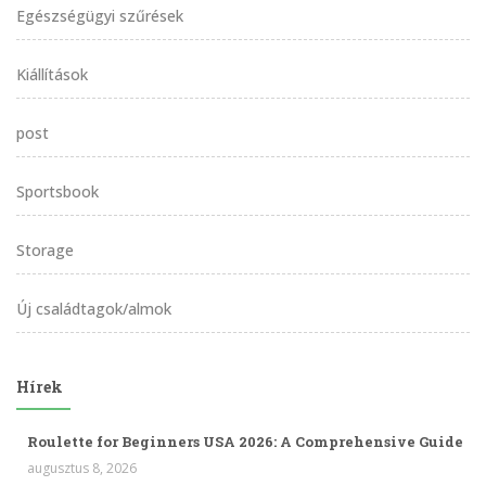
Egészségügyi szűrések
Kiállítások
post
Sportsbook
Storage
Új családtagok/almok
Hírek
Roulette for Beginners USA 2026: A Comprehensive Guide
augusztus 8, 2026