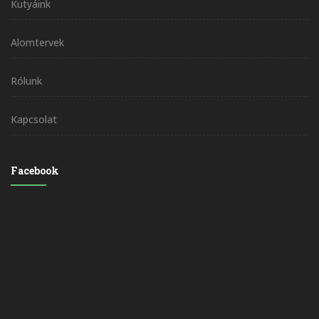
Kutyáink
Alomtervek
Rólunk
Kapcsolat
Facebook