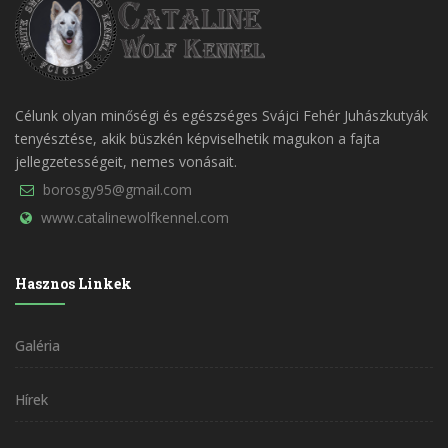
Célunk olyan minőségi és egészséges Svájci Fehér Juhászkutyák
tenyésztése, akik büszkén képviselhetik magukon a fajta
jellegzetességeit, nemes vonásait.
borosgy95@gmail.com
www.catalinewolfkennel.com
Hasznos Linkek
Galéria
Hírek