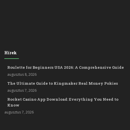
Hírek
Roulette for Beginners USA 2026: A Comprehensive Guide
augusztus 8, 2026
The Ultimate Guide to Kingmaker Real Money Pokies
augusztus 7, 2026
Rocket Casino App Download: Everything You Need to
Know
augusztus 7, 2026