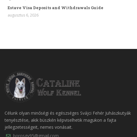
Estave Visa Deposits and Withdrawals Guide
augusztus 6, 2026
Célunk olyan minőségi és egészséges Svájci Fehér Juhászkutyák
tenyésztése, akik büszkén képviselhetik magukon a fajta
jellegzetességeit, nemes vonásait.
borosgy95@gmail.com