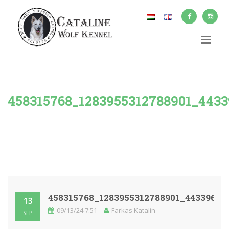
458315768_1283955312788901_443
458315768_1283955312788901_4433966
13
09/13/24 7:51
Farkas Katalin
SEP