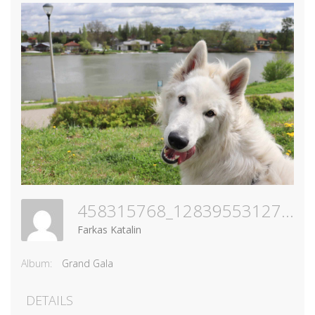
458315768_1283955312788901_4433966097764235674_n
Farkas Katalin
Album:
Grand Gala
DETAILS