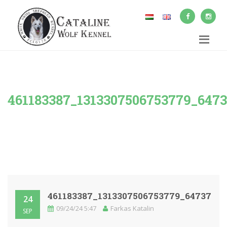
461183387_1313307506753779_647
461183387_1313307506753779_6473720
24
09/24/24 5:47
Farkas Katalin
SEP