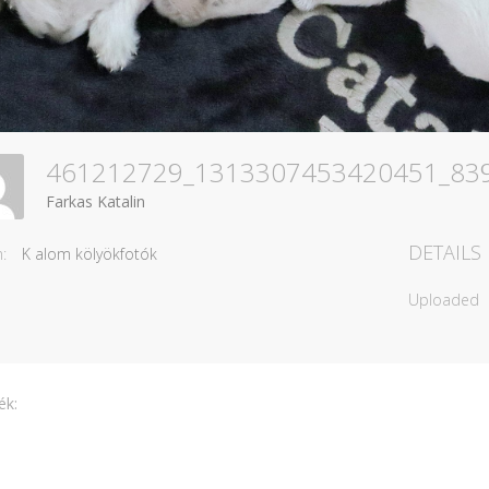
461212729_1313307453420451_83
Farkas Katalin
DETAILS
:
K alom kölyökfotók
Uploaded
ék: