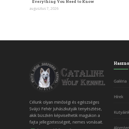
Everything You Need to Know
augusztus 7, 2026
Haszno
Galéria
Hírek
Célunk olyan minőségi és egészséges
Svájci Fehér Juhászkutyák tenyésztése,
Kutyáin
akik büszkén képviselhetik magukon a
fajta jellegzetességeit, nemes vonásait.
Alomter