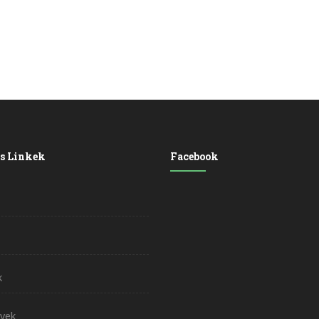
s Linkek
Facebook
k
vek