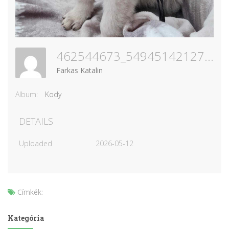
462544673_549451421271694_1679816225506854835_n
Farkas Katalin
Album:
Kody
DETAILS
Uploaded
2026-05-12
Címkék:
Kategória