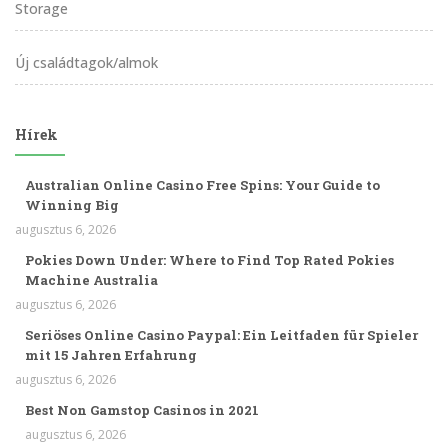
Storage
Új családtagok/almok
Hírek
Australian Online Casino Free Spins: Your Guide to
Winning Big
augusztus 6, 2026
Pokies Down Under: Where to Find Top Rated Pokies
Machine Australia
augusztus 6, 2026
Seriöses Online Casino Paypal: Ein Leitfaden für Spieler
mit 15 Jahren Erfahrung
augusztus 6, 2026
Best Non Gamstop Casinos in 2021
augusztus 6, 2026