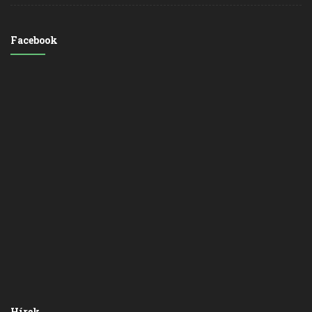
Facebook
Hírek