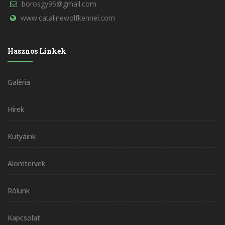
borosgy95@gmail.com
www.catalinewolfkennel.com
Hasznos Linkek
Galéria
Hírek
Kutyáink
Alomtervek
Rólunk
Kapcsolat