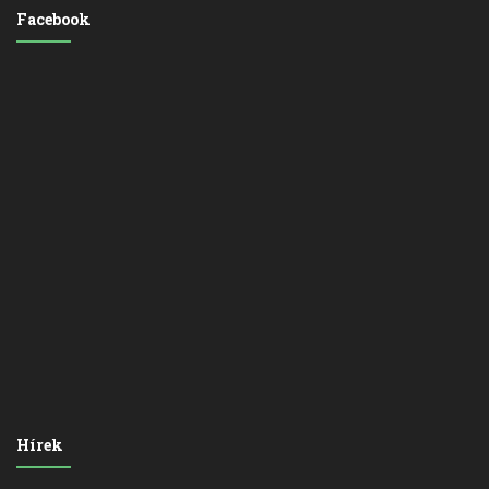
Facebook
Hírek