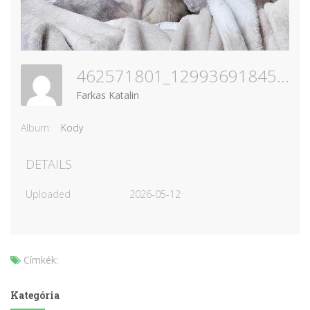
462571801_1299369184557576_4569931020240641260_n
Farkas Katalin
Album:
Kody
DETAILS
Uploaded
2026-05-12
Címkék:
Kategória