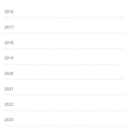
2016
2017
2018
2019
2020
2021
2022
2023