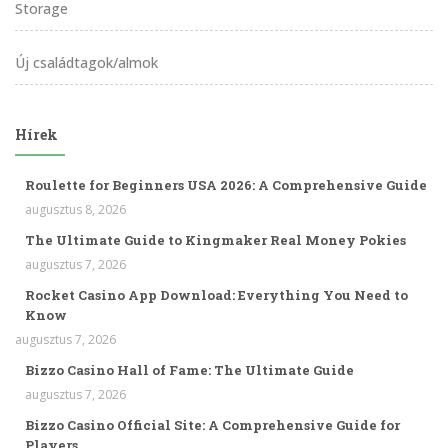
Storage
Új családtagok/almok
Hírek
Roulette for Beginners USA 2026: A Comprehensive Guide
augusztus 8, 2026
The Ultimate Guide to Kingmaker Real Money Pokies
augusztus 7, 2026
Rocket Casino App Download: Everything You Need to
Know
augusztus 7, 2026
Bizzo Casino Hall of Fame: The Ultimate Guide
augusztus 7, 2026
Bizzo Casino Official Site: A Comprehensive Guide for
Players