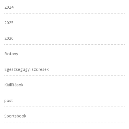
2024
2025
2026
Botany
Egészségügyi szűrések
Kiállítások
post
Sportsbook