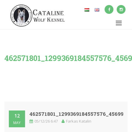
462571801_1299369184557576_456
462571801_1299369184557576_4569931
12
05/12/26 6:47
Farkas Katalin
MAY