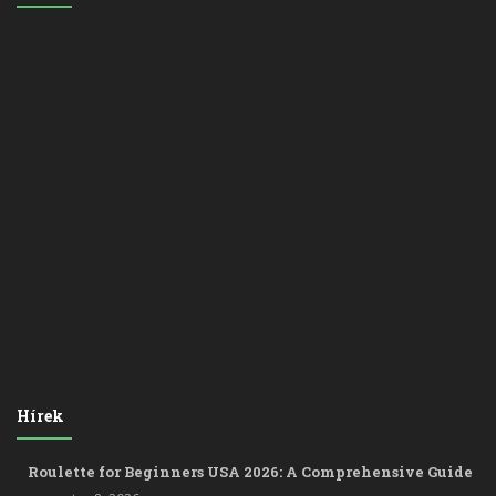
Hírek
Roulette for Beginners USA 2026: A Comprehensive Guide