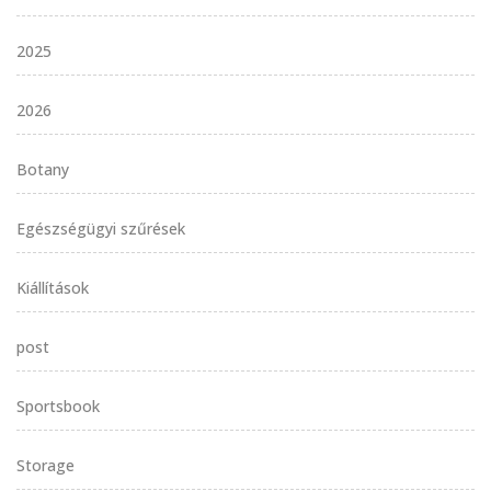
2025
2026
Botany
Egészségügyi szűrések
Kiállítások
post
Sportsbook
Storage