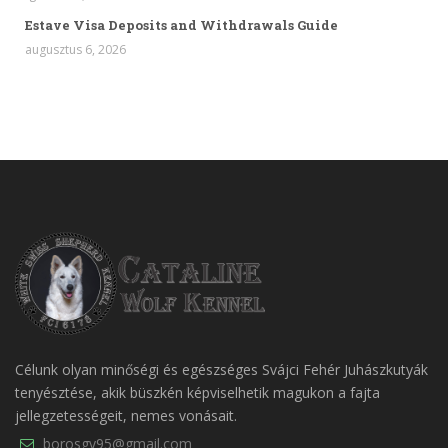
Estave Visa Deposits and Withdrawals Guide
augusztus 6, 2026
Célunk olyan minőségi és egészséges Svájci Fehér Juhászkutyák
tenyésztése, akik büszkén képviselhetik magukon a fajta
jellegzetességeit, nemes vonásait.
borosgy95@gmail.com