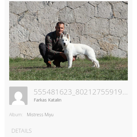
555481623_802127559191460_2108389487383155066_n
Farkas Katalin
Album:
Mistress Miyu
DETAILS