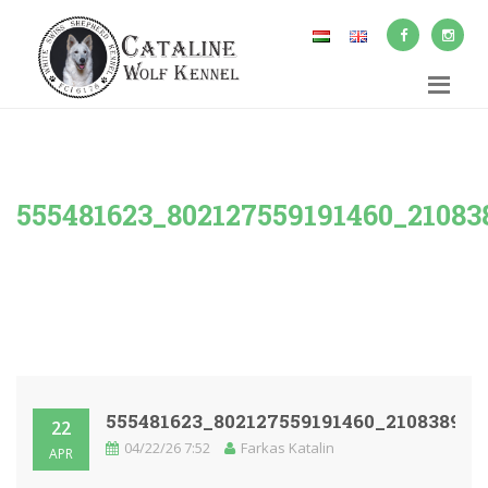
555481623_802127559191460_2108
555481623_802127559191460_210838948
22
04/22/26 7:52
Farkas Katalin
APR