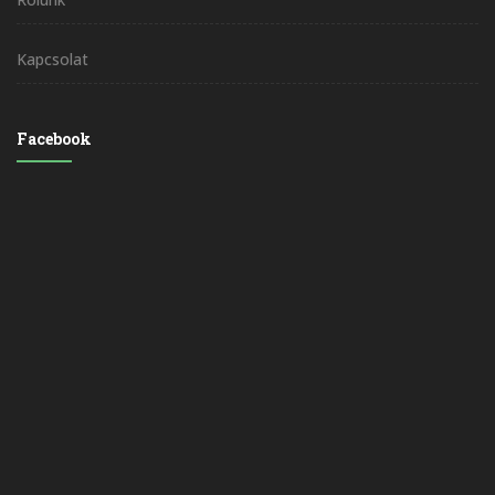
Kapcsolat
Facebook