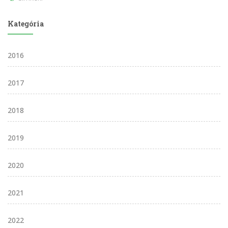
Kategória
2016
2017
2018
2019
2020
2021
2022