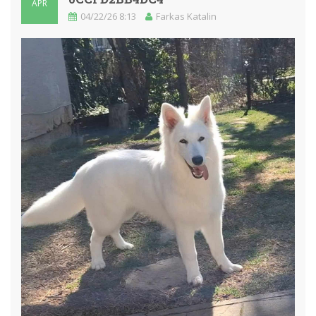
APR
04/22/26 8:13
Farkas Katalin