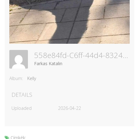
558e84fd-C6ff-44d4-8324-0ccfd2bb4dc4
Farkas Katalin
Album:
Kelly
DETAILS
Uploaded
2026-04-22
Címkék: