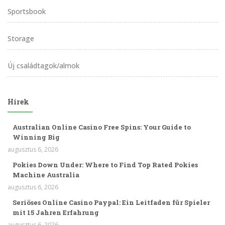
Sportsbook
Storage
Új családtagok/almok
Hírek
Australian Online Casino Free Spins: Your Guide to
Winning Big
augusztus 6, 2026
Pokies Down Under: Where to Find Top Rated Pokies
Machine Australia
augusztus 6, 2026
Seriöses Online Casino Paypal: Ein Leitfaden für Spieler
mit 15 Jahren Erfahrung
augusztus 6, 2026