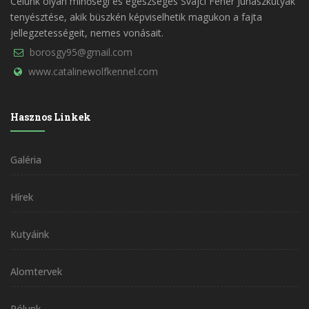
Célunk olyan minőségi és egészséges Svájci Fehér Juhászkutyák
tenyésztése, akik büszkén képviselhetik magukon a fajta
jellegzetességeit, nemes vonásait.
borosgy95@gmail.com
www.catalinewolfkennel.com
Hasznos Linkek
Galéria
Hírek
Kutyáink
Alomtervek
Rólunk