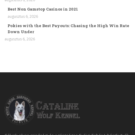
Best Non Gamstop Casinos in 2021
augusztus 6, 2026
Pokies with the Best Payouts: Chasing the High Win Rate
Down Under
augusztus 6, 2026