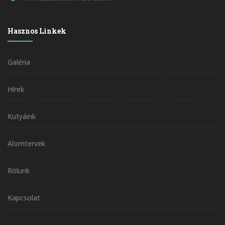
Hasznos Linkek
Galéria
Hírek
Kutyáink
Alomtervek
Rólunk
Kapcsolat