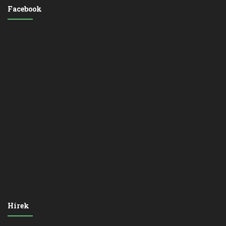
Facebook
Hírek