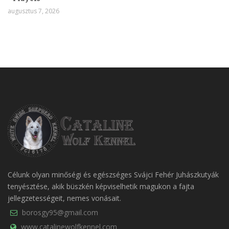
augusztus 7, 2026
Célunk olyan minőségi és egészséges Svájci Fehér Juhászkutyák
tenyésztése, akik büszkén képviselhetik magukon a fajta
jellegzetességeit, nemes vonásait.
borosgy95@gmail.com
www.catalinewolfkennel.com