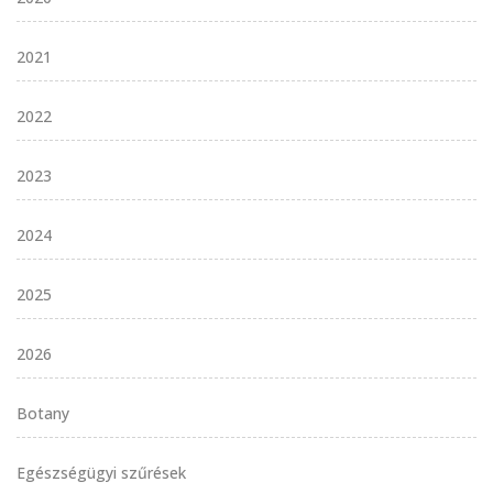
2021
2022
2023
2024
2025
2026
Botany
Egészségügyi szűrések