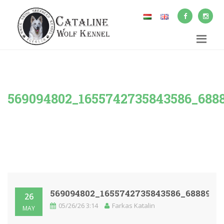
569094802_1655742735843586_688
569094802_1655742735843586_6888944
26
05/26/26 3:14
Farkas Katalin
MAY