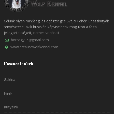
Célunk olyan minőségi és egészséges Svájci Fehér Juhászkutyák
tenyésztése, akik büszkén képviselhetik magukon a fajta
jellegzetességeit, nemes vonásait.
borosgy95@gmail.com
www.catalinewolfkennel.com
Hasznos Linkek
Galéria
Hírek
Kutyáink