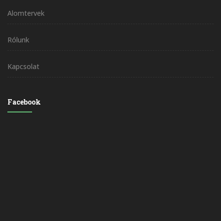
Alomtervek
Rólunk
Kapcsolat
Facebook