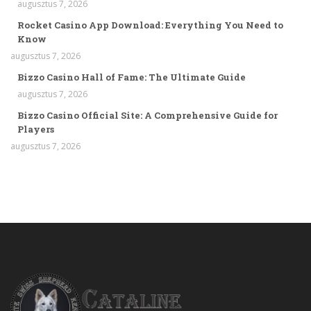
augusztus 7, 2026
Rocket Casino App Download: Everything You Need to
Know
augusztus 7, 2026
Bizzo Casino Hall of Fame: The Ultimate Guide
augusztus 7, 2026
Bizzo Casino Official Site: A Comprehensive Guide for
Players
augusztus 7, 2026