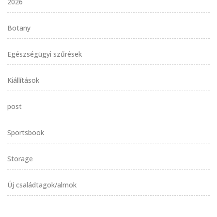
2026
Botany
Egészségügyi szűrések
Kiállítások
post
Sportsbook
Storage
Új családtagok/almok