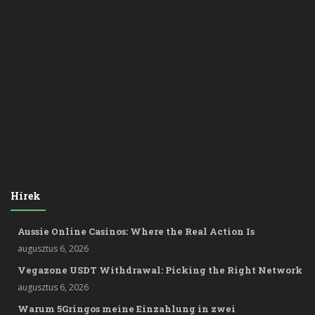
Hírek
Aussie Online Casinos: Where the Real Action Is
augusztus 6, 2026
Vegazone USDT Withdrawal: Picking the Right Network
augusztus 6, 2026
Warum 5Gringos meine Einzahlung in zwei