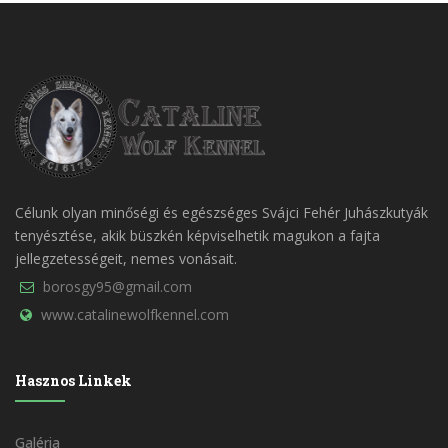
Célunk olyan minőségi és egészséges Svájci Fehér Juhászkutyák
tenyésztése, akik büszkén képviselhetik magukon a fajta
jellegzetességeit, nemes vonásait.
borosgy95@gmail.com
www.catalinewolfkennel.com
Hasznos Linkek
Galéria