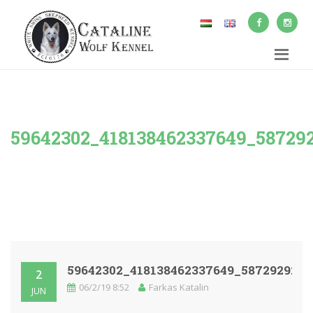
59642302_418138462337649_58729
59642302_418138462337649_587292929
2
06/2/19 8:52
Farkas Katalin
JUN