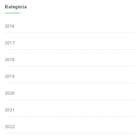
Kategória
2016
2017
2018
2019
2020
2021
2022