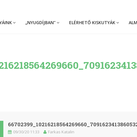
YÁINK
„NYUGDÍJBAN”
ELÉRHETŐ KISKUTYÁK
AL
216218564269660_709162341
66702399_10216218564269660_709162341386053
09/30/20 11:33
Farkas Katalin