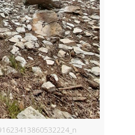
91623413860532224_n