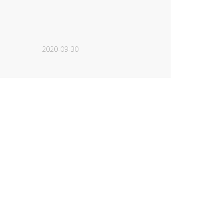
2020-09-30