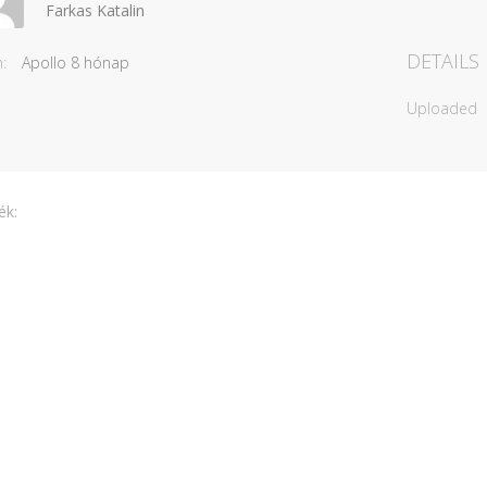
Farkas Katalin
DETAILS
:
Apollo 8 hónap
Uploaded
ék: