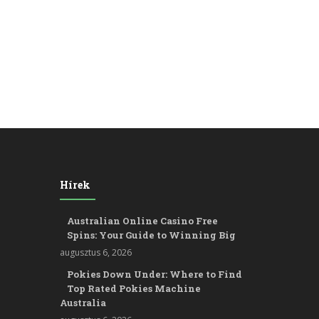
Hírek
Australian Online Casino Free
Spins: Your Guide to Winning Big
augusztus 6, 2026
Pokies Down Under: Where to Find
Top Rated Pokies Machine
Australia