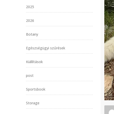
2025
2026
Botany
Egészségügyi szűrések
Kiállítások
post
Sportsbook
Storage