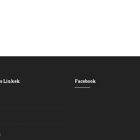
s Linkek
Facebook
k