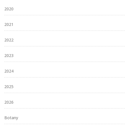
2020
2021
2022
2023
2024
2025
2026
Botany