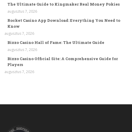
The Ultimate Guide to Kingmaker Real Money Pokies
augusztus 7, 2026
Rocket Casino App Download: Everything You Need to
Know
augusztus 7, 2026
Bizzo Casino Hall of Fame: The Ultimate Guide
augusztus 7, 2026
Bizzo Casino Official Site: A Comprehensive Guide for
Players
augusztus 7, 2026