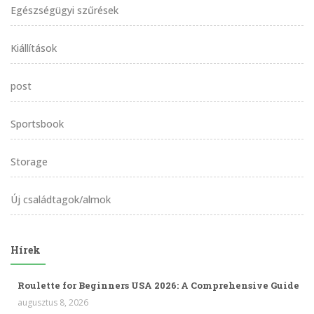
Egészségügyi szűrések
Kiállítások
post
Sportsbook
Storage
Új családtagok/almok
Hírek
Roulette for Beginners USA 2026: A Comprehensive Guide
augusztus 8, 2026