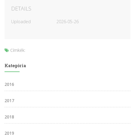
DETAILS
Uploaded
2026-05-26
Címkék:
Kategória
2016
2017
2018
2019